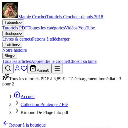
Mamie Crochet
Tutoriels Crochet · depuis 2018
Tutoriels
Tutoriels PDF
Toutes les catégories
Vidéos YouTube
Boutique
Livres & carnets
Patrons à télécharger
L'atelier
Notre histoire
Blog
Tous les articles
Apprendre le crochet
Choisir sa laine
Panier
0
Tous les tutoriels PDF à 3,89 € · Téléchargement immédiat · 3
pour 2
Accueil
Collection Printemps / Eté
Kimono De Plage tuto pdf
Retour à la boutique