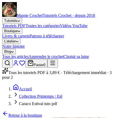
Mamie Crochet
Tutoriels Crochet · depuis 2018
Tutoriels
Tutoriels PDF
Toutes les catégories
Vidéos YouTube
Boutique
Livres & carnets
Patrons à télécharger
L'atelier
Notre histoire
Blog
Tous les articles
Apprendre le crochet
Choisir sa laine
Panier
0
Tous les tutoriels PDF à 3,89 € · Téléchargement immédiat · 3
pour 2
Accueil
Collection Printemps / Eté
Caraco Estival tuto pdf
Retour à la boutique