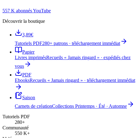
557 K abonnés YouTube
Découvrir la boutique
3,89€
Tutoriels PDF
280+ patrons · téléchargement immédiat
Papier
Livres imprimés
Recueils « Jamais ringard » · expédiés chez
vous
PDF
Ebooks
Recueils « Jamais ringard » · téléchargement immédiat
Saison
Carnets de création
Collections Printemps · Été · Automne
Tutoriels PDF
280+
Communauté
550 K+