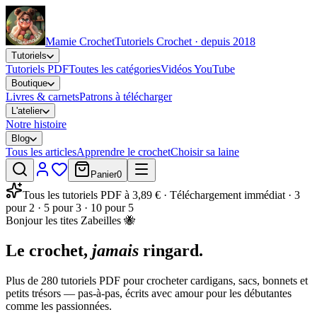
Mamie Crochet
Tutoriels Crochet · depuis 2018
Tutoriels
Tutoriels PDF
Toutes les catégories
Vidéos YouTube
Boutique
Livres & carnets
Patrons à télécharger
L'atelier
Notre histoire
Blog
Tous les articles
Apprendre le crochet
Choisir sa laine
Panier
0
Tous les tutoriels PDF à 3,89 € · Téléchargement immédiat · 3
pour 2 · 5 pour 3 · 10 pour 5
Bonjour les tites Zabeilles 🐝
Le crochet,
jamais
ringard.
Plus de 280 tutoriels PDF pour crocheter cardigans, sacs, bonnets et
petits trésors — pas-à-pas, écrits avec amour pour les débutantes
comme les passionnées.