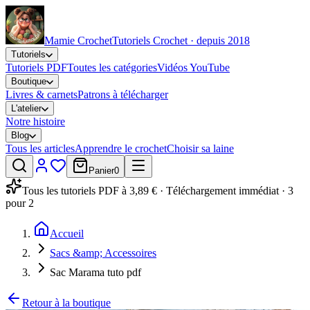
Mamie Crochet
Tutoriels Crochet · depuis 2018
Tutoriels
Tutoriels PDF
Toutes les catégories
Vidéos YouTube
Boutique
Livres & carnets
Patrons à télécharger
L'atelier
Notre histoire
Blog
Tous les articles
Apprendre le crochet
Choisir sa laine
Panier
0
Tous les tutoriels PDF à 3,89 € · Téléchargement immédiat · 3
pour 2
Accueil
Sacs &amp; Accessoires
Sac Marama tuto pdf
Retour à la boutique