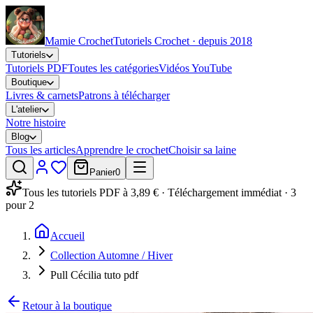
Mamie Crochet
Tutoriels Crochet · depuis 2018
Tutoriels
Tutoriels PDF
Toutes les catégories
Vidéos YouTube
Boutique
Livres & carnets
Patrons à télécharger
L'atelier
Notre histoire
Blog
Tous les articles
Apprendre le crochet
Choisir sa laine
Panier
0
Tous les tutoriels PDF à 3,89 € · Téléchargement immédiat · 3
pour 2
Accueil
Collection Automne / Hiver
Pull Cécilia tuto pdf
Retour à la boutique