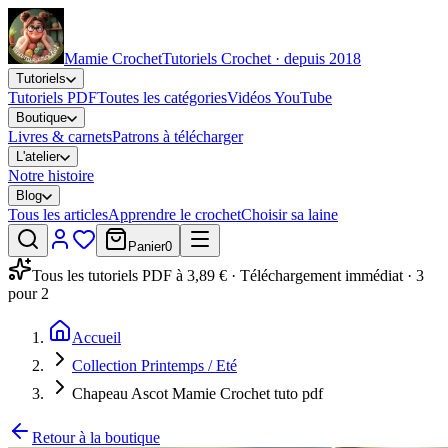
Mamie Crochet
Tutoriels Crochet · depuis 2018
Tutoriels
Tutoriels PDF
Toutes les catégories
Vidéos YouTube
Boutique
Livres & carnets
Patrons à télécharger
L'atelier
Notre histoire
Blog
Tous les articles
Apprendre le crochet
Choisir sa laine
Panier
0
Tous les tutoriels PDF à 3,89 € · Téléchargement immédiat · 3
pour 2
Accueil
Collection Printemps / Eté
Chapeau Ascot Mamie Crochet tuto pdf
Retour à la boutique