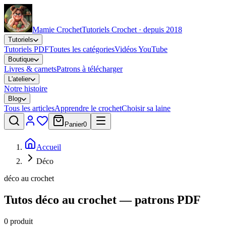
Mamie Crochet
Tutoriels Crochet · depuis 2018
Tutoriels
Tutoriels PDF
Toutes les catégories
Vidéos YouTube
Boutique
Livres & carnets
Patrons à télécharger
L'atelier
Notre histoire
Blog
Tous les articles
Apprendre le crochet
Choisir sa laine
Panier
0
Accueil
Déco
déco au crochet
Tutos déco au crochet — patrons PDF
0
produit