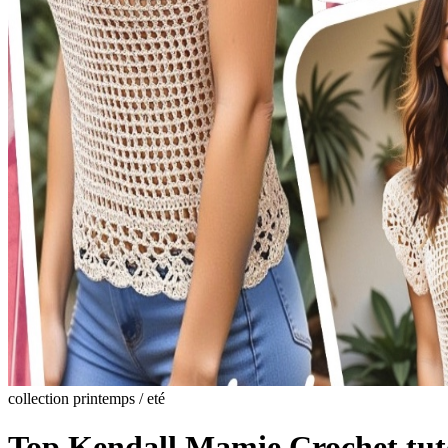
collection printemps / eté
Top Kendall Mamie Crochet tut