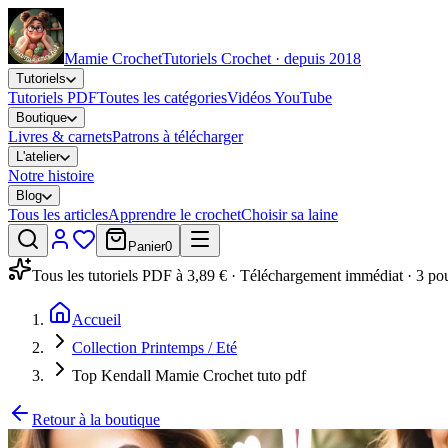
Mamie Crochet
Tutoriels Crochet · depuis 2018
Tutoriels
Tutoriels PDF
Toutes les catégories
Vidéos YouTube
Boutique
Livres & carnets
Patrons à télécharger
L'atelier
Notre histoire
Blog
Tous les articles
Apprendre le crochet
Choisir sa laine
Panier
0
Tous les tutoriels PDF à 3,89 € · Téléchargement immédiat · 3 po
Accueil
Collection Printemps / Eté
Top Kendall Mamie Crochet tuto pdf
Retour à la boutique