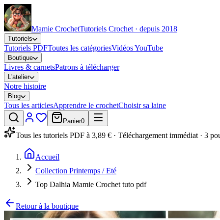
Mamie Crochet
Tutoriels Crochet · depuis 2018
Tutoriels
Tutoriels PDF
Toutes les catégories
Vidéos YouTube
Boutique
Livres & carnets
Patrons à télécharger
L'atelier
Notre histoire
Blog
Tous les articles
Apprendre le crochet
Choisir sa laine
Panier
0
Tous les tutoriels PDF à 3,89 € · Téléchargement immédiat · 3 po
Accueil
Collection Printemps / Eté
Top Dalhia Mamie Crochet tuto pdf
Retour à la boutique