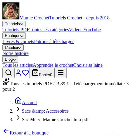
Mamie Crochet
Tutoriels Crochet · depuis 2018
Tutoriels
Tutoriels PDF
Toutes les catégories
Vidéos YouTube
Boutique
Livres & carnets
Patrons à télécharger
L'atelier
Notre histoire
Blog
Tous les articles
Apprendre le crochet
Choisir sa laine
Panier
0
Tous les tutoriels PDF à 3,89 € · Téléchargement immédiat · 3
pour 2
Accueil
Sacs &amp; Accessoires
Sac Meryl Mamie Crochet tuto pdf
Retour à la boutique