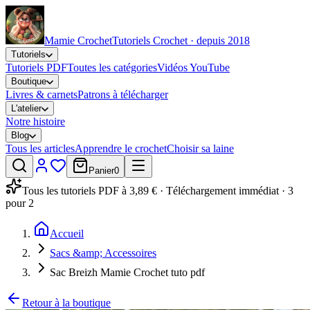
Mamie Crochet
Tutoriels Crochet · depuis 2018
Tutoriels
Tutoriels PDF
Toutes les catégories
Vidéos YouTube
Boutique
Livres & carnets
Patrons à télécharger
L'atelier
Notre histoire
Blog
Tous les articles
Apprendre le crochet
Choisir sa laine
Panier
0
Tous les tutoriels PDF à 3,89 € · Téléchargement immédiat · 3
pour 2
Accueil
Sacs &amp; Accessoires
Sac Breizh Mamie Crochet tuto pdf
Retour à la boutique