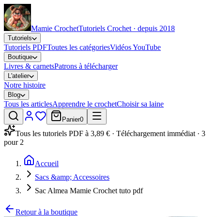
Mamie Crochet
Tutoriels Crochet · depuis 2018
Tutoriels
Tutoriels PDF
Toutes les catégories
Vidéos YouTube
Boutique
Livres & carnets
Patrons à télécharger
L'atelier
Notre histoire
Blog
Tous les articles
Apprendre le crochet
Choisir sa laine
Panier
0
Tous les tutoriels PDF à 3,89 € · Téléchargement immédiat · 3
pour 2
Accueil
Sacs &amp; Accessoires
Sac Almea Mamie Crochet tuto pdf
Retour à la boutique