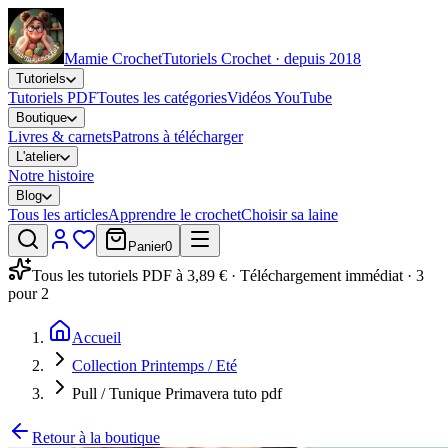
Mamie Crochet
Tutoriels Crochet · depuis 2018
Tutoriels
Tutoriels PDF
Toutes les catégories
Vidéos YouTube
Boutique
Livres & carnets
Patrons à télécharger
L'atelier
Notre histoire
Blog
Tous les articles
Apprendre le crochet
Choisir sa laine
Panier
0
Tous les tutoriels PDF à 3,89 € · Téléchargement immédiat · 3
pour 2
Accueil
Collection Printemps / Eté
Pull / Tunique Primavera tuto pdf
Retour à la boutique