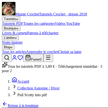
Mamie Crochet
Tutoriels Crochet · depuis 2018
Tutoriels
Tutoriels PDF
Toutes les catégories
Vidéos YouTube
Boutique
Livres & carnets
Patrons à télécharger
L'atelier
Notre histoire
Blog
Tous les articles
Apprendre le crochet
Choisir sa laine
Panier
0
Tous les tutoriels PDF à 3,89 € · Téléchargement immédiat · 3
pour 2
Accueil
Collection Automne / Hiver
Pull Scotty tuto pdf
Retour à la boutique