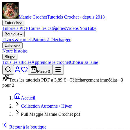
Mamie Crochet
Tutoriels Crochet · depuis 2018
Tutoriels
Tutoriels PDF
Toutes les catégories
Vidéos YouTube
Boutique
Livres & carnets
Patrons à télécharger
L'atelier
Notre histoire
Blog
Tous les articles
Apprendre le crochet
Choisir sa laine
Panier
0
Tous les tutoriels PDF à 3,89 € · Téléchargement immédiat · 3
pour 2
Accueil
Collection Automne / Hiver
Pull Maggie Mamie Crochet pdf
Retour à la boutique