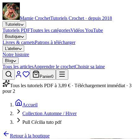
Mamie Crochet
Tutoriels Crochet · depuis 2018
Tutoriels
Tutoriels PDF
Toutes les catégories
Vidéos YouTube
Boutique
Livres & carnets
Patrons à télécharger
L'atelier
Notre histoire
Blog
Tous les articles
Apprendre le crochet
Choisir sa laine
Panier
0
Tous les tutoriels PDF à 3,89 € · Téléchargement immédiat · 3
pour 2
Accueil
Collection Automne / Hiver
Pull Cécilia tuto pdf
Retour à la boutique