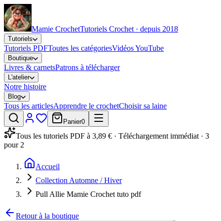
Mamie Crochet
Tutoriels Crochet · depuis 2018
Tutoriels
Tutoriels PDF
Toutes les catégories
Vidéos YouTube
Boutique
Livres & carnets
Patrons à télécharger
L'atelier
Notre histoire
Blog
Tous les articles
Apprendre le crochet
Choisir sa laine
Panier
0
Tous les tutoriels PDF à 3,89 € · Téléchargement immédiat · 3
pour 2
Accueil
Collection Automne / Hiver
Pull Allie Mamie Crochet tuto pdf
Retour à la boutique