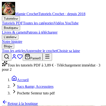
Mamie Crochet
Tutoriels Crochet · depuis 2018
Tutoriels
Tutoriels PDF
Toutes les catégories
Vidéos YouTube
Boutique
Livres & carnets
Patrons à télécharger
L'atelier
Notre histoire
Blog
Tous les articles
Apprendre le crochet
Choisir sa laine
Panier
0
Tous les tutoriels PDF à 3,89 € · Téléchargement immédiat · 3
pour 2
Accueil
Sacs &amp; Accessoires
Pochette Senteur tuto pdf
Retour à la boutique