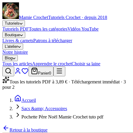
Mamie Crochet
Tutoriels Crochet · depuis 2018
Tutoriels
Tutoriels PDF
Toutes les catégories
Vidéos YouTube
Boutique
Livres & carnets
Patrons à télécharger
L'atelier
Notre histoire
Blog
Tous les articles
Apprendre le crochet
Choisir sa laine
Panier
0
Tous les tutoriels PDF à 3,89 € · Téléchargement immédiat · 3
pour 2
Accueil
Sacs &amp; Accessoires
Pochette Père Noël Mamie Crochet tuto pdf
Retour à la boutique