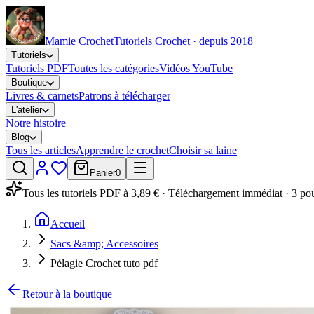
Mamie Crochet
Tutoriels Crochet · depuis 2018
Tutoriels
Tutoriels PDF
Toutes les catégories
Vidéos YouTube
Boutique
Livres & carnets
Patrons à télécharger
L'atelier
Notre histoire
Blog
Tous les articles
Apprendre le crochet
Choisir sa laine
Panier
0
Tous les tutoriels PDF à 3,89 € · Téléchargement immédiat · 3 po
Accueil
Sacs &amp; Accessoires
Pélagie Crochet tuto pdf
Retour à la boutique