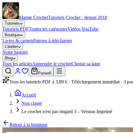
Mamie Crochet
Tutoriels Crochet · depuis 2018
Tutoriels
Tutoriels PDF
Toutes les catégories
Vidéos YouTube
Boutique
Livres & carnets
Patrons à télécharger
L'atelier
Notre histoire
Blog
Tous les articles
Apprendre le crochet
Choisir sa laine
Panier
0
Tous les tutoriels PDF à 3,89 € · Téléchargement immédiat · 3 po
Accueil
Non classé
Le crochet n'est pas ringard 3 – Version Imprimé
Retour à la boutique