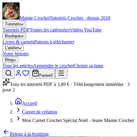
Mamie Crochet
Tutoriels Crochet · depuis 2018
Tutoriels
Tutoriels PDF
Toutes les catégories
Vidéos YouTube
Boutique
Livres & carnets
Patrons à télécharger
L'atelier
Notre histoire
Blog
Tous les articles
Apprendre le crochet
Choisir sa laine
Panier
0
Tous les tutoriels PDF à 3,89 € · Téléchargement immédiat · 3
pour 2
Accueil
Carnet de création
Mon Carnet Crochet Spécial Noël - Jeune Mamie Crochet
Retour à la boutique