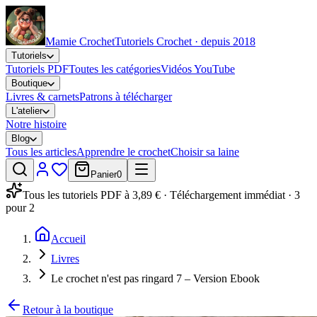
Mamie Crochet
Tutoriels Crochet · depuis 2018
Tutoriels
Tutoriels PDF
Toutes les catégories
Vidéos YouTube
Boutique
Livres & carnets
Patrons à télécharger
L'atelier
Notre histoire
Blog
Tous les articles
Apprendre le crochet
Choisir sa laine
Panier
0
Tous les tutoriels PDF à 3,89 € · Téléchargement immédiat · 3
pour 2
Accueil
Livres
Le crochet n'est pas ringard 7 – Version Ebook
Retour à la boutique