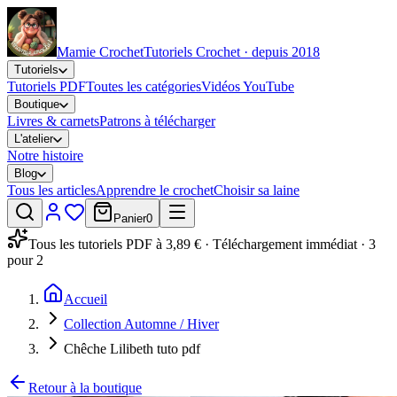
Mamie Crochet
Tutoriels Crochet · depuis 2018
Tutoriels
Tutoriels PDF
Toutes les catégories
Vidéos YouTube
Boutique
Livres & carnets
Patrons à télécharger
L'atelier
Notre histoire
Blog
Tous les articles
Apprendre le crochet
Choisir sa laine
Panier
0
Tous les tutoriels PDF à 3,89 € · Téléchargement immédiat · 3
pour 2
Accueil
Collection Automne / Hiver
Chêche Lilibeth tuto pdf
Retour à la boutique