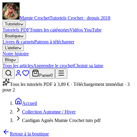
Mamie Crochet
Tutoriels Crochet · depuis 2018
Tutoriels
Tutoriels PDF
Toutes les catégories
Vidéos YouTube
Boutique
Livres & carnets
Patrons à télécharger
L'atelier
Notre histoire
Blog
Tous les articles
Apprendre le crochet
Choisir sa laine
Panier
0
Tous les tutoriels PDF à 3,89 € · Téléchargement immédiat · 3
pour 2
Accueil
Collection Automne / Hiver
Cardigan Agnès Mamie Crochet tuto pdf
Retour à la boutique