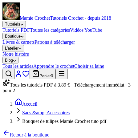
Mamie Crochet
Tutoriels Crochet · depuis 2018
Tutoriels
Tutoriels PDF
Toutes les catégories
Vidéos YouTube
Boutique
Livres & carnets
Patrons à télécharger
L'atelier
Notre histoire
Blog
Tous les articles
Apprendre le crochet
Choisir sa laine
Panier
0
Tous les tutoriels PDF à 3,89 € · Téléchargement immédiat · 3
pour 2
Accueil
Sacs &amp; Accessoires
Bouquet de tulipes Mamie Crochet tuto pdf
Retour à la boutique