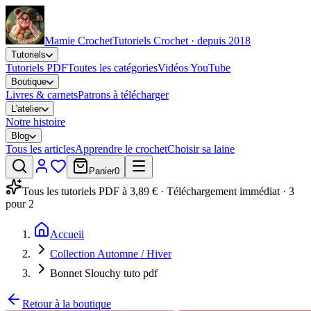
Mamie Crochet
Tutoriels Crochet · depuis 2018
Tutoriels
Tutoriels PDF
Toutes les catégories
Vidéos YouTube
Boutique
Livres & carnets
Patrons à télécharger
L'atelier
Notre histoire
Blog
Tous les articles
Apprendre le crochet
Choisir sa laine
Panier
0
Tous les tutoriels PDF à 3,89 € · Téléchargement immédiat · 3
pour 2
Accueil
Collection Automne / Hiver
Bonnet Slouchy tuto pdf
Retour à la boutique