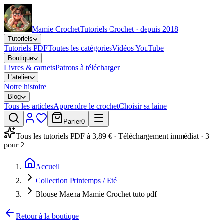
Mamie Crochet
Tutoriels Crochet · depuis 2018
Tutoriels
Tutoriels PDF
Toutes les catégories
Vidéos YouTube
Boutique
Livres & carnets
Patrons à télécharger
L'atelier
Notre histoire
Blog
Tous les articles
Apprendre le crochet
Choisir sa laine
Panier
0
Tous les tutoriels PDF à 3,89 € · Téléchargement immédiat · 3
pour 2
Accueil
Collection Printemps / Eté
Blouse Maena Mamie Crochet tuto pdf
Retour à la boutique