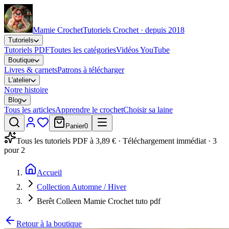
Mamie Crochet
Tutoriels Crochet · depuis 2018
Tutoriels
Tutoriels PDF
Toutes les catégories
Vidéos YouTube
Boutique
Livres & carnets
Patrons à télécharger
L'atelier
Notre histoire
Blog
Tous les articles
Apprendre le crochet
Choisir sa laine
Panier
0
Tous les tutoriels PDF à 3,89 € · Téléchargement immédiat · 3
pour 2
Accueil
Collection Automne / Hiver
Berêt Colleen Mamie Crochet tuto pdf
Retour à la boutique